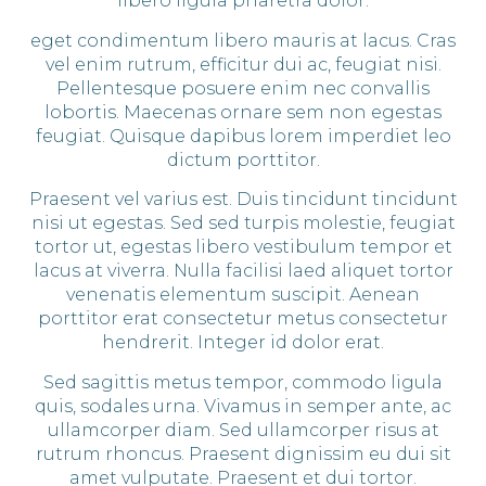
libero ligula pharetra dolor.
eget condimentum libero mauris at lacus. Cras
vel enim rutrum, efficitur dui ac, feugiat nisi.
Pellentesque posuere enim nec convallis
lobortis. Maecenas ornare sem non egestas
feugiat. Quisque dapibus lorem imperdiet leo
dictum porttitor.
Praesent vel varius est. Duis tincidunt tincidunt
nisi ut egestas. Sed sed turpis molestie, feugiat
tortor ut, egestas libero vestibulum tempor et
lacus at viverra. Nulla facilisi laed aliquet tortor
venenatis elementum suscipit. Aenean
porttitor erat consectetur metus consectetur
hendrerit. Integer id dolor erat.
Sed sagittis metus tempor, commodo ligula
quis, sodales urna. Vivamus in semper ante, ac
ullamcorper diam. Sed ullamcorper risus at
rutrum rhoncus. Praesent dignissim eu dui sit
amet vulputate. Praesent et dui tortor.