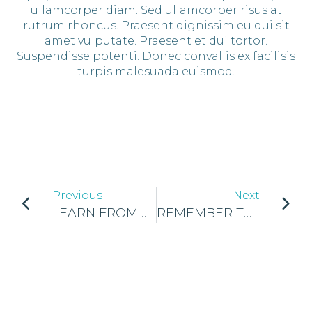
ullamcorper diam. Sed ullamcorper risus at
rutrum rhoncus. Praesent dignissim eu dui sit
amet vulputate. Praesent et dui tortor.
Suspendisse potenti. Donec convallis ex facilisis
turpis malesuada euismod.
Previous
Next
LEARN FROM OUR PAST PARTICIPANTS AND THE WAY THEY CHANGE THEIR LIFE
REMEMBER TO WRITE DON SUMMARY OF EACH LECTURE – IT WILL HELP YOU LATER